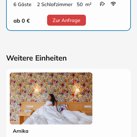
6 Gäste
2 Schlafzimmer
50 m²
ab 0
€
Zur Anfrage
Weitere Einheiten
Arnika