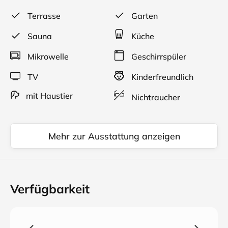
Für Erholung sorgt ein kleiner Wellnessbereich mit
Sauna, Dampfbad und Ruheraum sowie eine sonnige
Terrasse
Garten
Terrasse mit Panoramablick auf den Omesberg und
das Zugertal.
Sauna
Küche
Die günstige Lage - nur etwa 10 Gehminuten vom
Mikrowelle
Geschirrspüler
Zentrum von Lech entfernt und direkt an einer
TV
Kinderfreundlich
Skibus‑Haltestelle - macht das Haus Braunarl zum
praktischen Ausgangspunkt für Sommer‑ und
mit Haustier
Nichtraucher
Winterurlaub.
Die Gastgeberin legt Wert auf Herzlichkeit und
Authentizität und vermittelt Gästen das Lebensgefühl
Mehr zur Ausstattung anzeigen
und die Natur ihrer Heimat für einen erholsamen und
zugleich aktiven Aufenthalt am Arlberg.
Verfügbarkeit