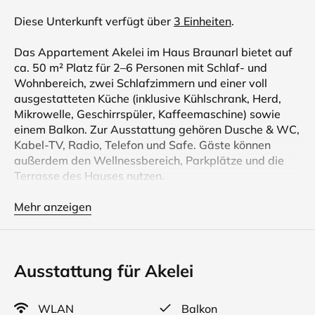
Diese Unterkunft verfügt über
3 Einheiten
.
Das Appartement Akelei im Haus Braunarl bietet auf
ca. 50 m² Platz für 2–6 Personen mit Schlaf- und
Wohnbereich, zwei Schlafzimmern und einer voll
ausgestatteten Küche (inklusive Kühlschrank, Herd,
Mikrowelle, Geschirrspüler, Kaffeemaschine) sowie
einem Balkon. Zur Ausstattung gehören Dusche & WC,
Kabel-TV, Radio, Telefon und Safe. Gäste können
außerdem den Wellnessbereich, Parkplätze und die
Terrasse des Hauses nutzen.
Das Haus Braunarl ist ein charmantes Apartmenthaus
Mehr anzeigen
in Lech am Arlberg. Die liebevoll eingerichteten
Ferienwohnungen bieten Platz für 2 - 6 Personen und
sind komfortabel ausgestattet - perfekt zum
Ausstattung für Akelei
Entspannen nach einem Tag beim Wandern oder
Skifahren.
WLAN
Balkon