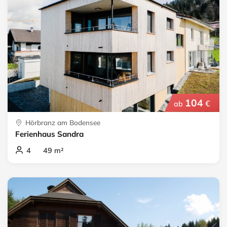
104
€
ab
Hörbranz am Bodensee
Ferienhaus Sandra
4 49 m²