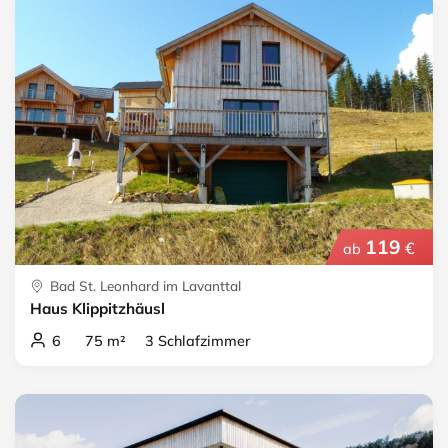
119
€
ab
Bad St. Leonhard im Lavanttal
Haus Klippitzhäusl
6 75 m² 3 Schlafzimmer