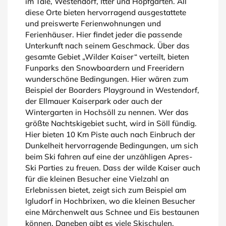
im Tale, Westendorf, Itter und Hopfgarten. All
diese Orte bieten hervorragend ausgestattete
und preiswerte Ferienwohnungen und
Ferienhäuser. Hier findet jeder die passende
Unterkunft nach seinem Geschmack. Über das
gesamte Gebiet „Wilder Kaiser“ verteilt, bieten
Funparks den Snowboardern und Freeridern
wunderschöne Bedingungen. Hier wären zum
Beispiel der Boarders Playground in Westendorf,
der Ellmauer Kaiserpark oder auch der
Wintergarten in Hochsöll zu nennen. Wer das
größte Nachtskigebiet sucht, wird in Söll fündig.
Hier bieten 10 Km Piste auch nach Einbruch der
Dunkelheit hervorragende Bedingungen, um sich
beim Ski fahren auf eine der unzähligen Apres-
Ski Parties zu freuen. Dass der wilde Kaiser auch
für die kleinen Besucher eine Vielzahl an
Erlebnissen bietet, zeigt sich zum Beispiel am
Igludorf in Hochbrixen, wo die kleinen Besucher
eine Märchenwelt aus Schnee und Eis bestaunen
können. Daneben gibt es viele Skischulen,