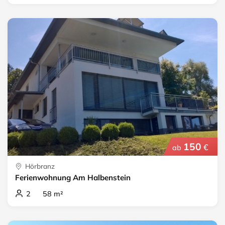
150
€
ab
Hörbranz
Ferienwohnung Am Halbenstein
2 58 m²