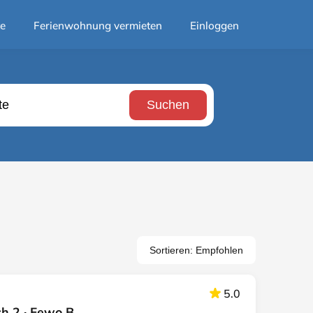
te
Ferienwohnung vermieten
Einloggen
Suchen
Sortieren: Empfohlen
5.0
ch 2 · Fewo B