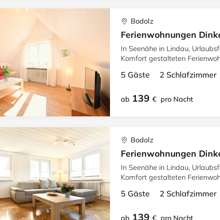
Bodolz
Ferienwohnungen Dinke
In Seenähe in Lindau, Urlaubs
Komfort gestalteten Ferienwoh
Balkon.
5 Gäste 2 Schlafzimme
139
ab
€
pro Nacht
Bodolz
Ferienwohnungen Dinke
In Seenähe in Lindau, Urlaubs
Komfort gestalteten Ferienwoh
Balkon.
5 Gäste 2 Schlafzimme
139
ab
€
pro Nacht