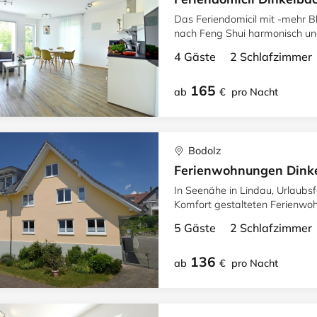
Das Feriendomicil mit -mehr Bl
nach Feng Shui harmonisch und gestaltet 
und schönem Ambiente
4 Gäste 2 Schlafzimme
165
ab
€
pro Nacht
Bodolz
Ferienwohnungen Dinke
In Seenähe in Lindau, Urlaubs
Komfort gestalteten Ferienwoh
Balkon.
5 Gäste 2 Schlafzimme
136
ab
€
pro Nacht