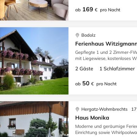
169
ab
€
pro Nacht
Bodolz
Ferienhaus Witzigman
Gepflegte 1 und 2 Zimmer-FW i
mit Liegewiese, kostenloses W
Fahrradraum
2 Gäste 1 Schlafzimme
50
ab
€
pro Nacht
Hergatz-Wohmbrechts 17
Haus Monika
Moderne und geräumige Ferie
Einrichtung sowie Whirlpoolw