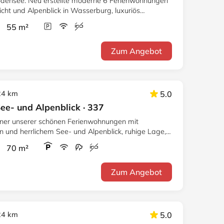
densee. Neu erstellte moderne 6 Ferienwohnungen
cht und Alpenblick in Wasserburg, luxuriös
iente.
r 55 m²
Zum Angebot
24 km
5.0
e- und Alpenblick · 337
einer unserer schönen Ferienwohnungen mit
und herrlichem See- und Alpenblick, ruhige Lage,
ee/Zentrum.
r 70 m²
Zum Angebot
24 km
5.0