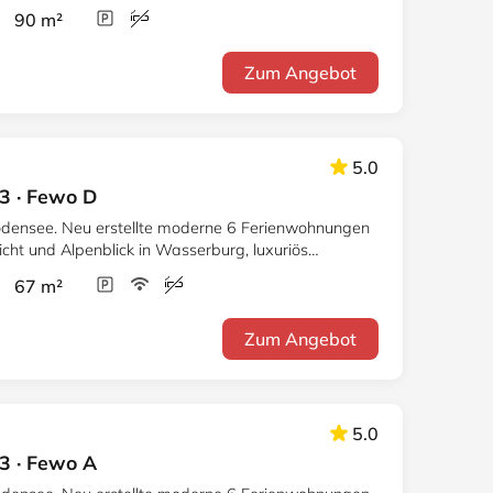
r 90 m²
Zum Angebot
5.0
3 · Fewo D
densee. Neu erstellte moderne 6 Ferienwohnungen
cht und Alpenblick in Wasserburg, luxuriös
iente.
r 67 m²
Zum Angebot
5.0
3 · Fewo A