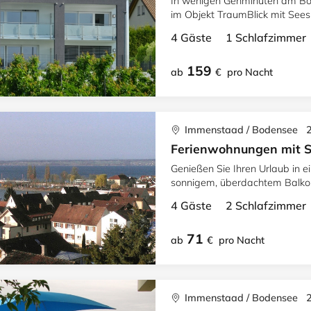
In wenigen Gehminuten am Bo
im Objekt TraumBlick mit Seesi
ausgestattet mit schönem Amb
4 Gäste 1 Schlafzimme
159
ab
€
pro Nacht
Immenstaad / Bodensee 
Ferienwohnungen mit Se
Genießen Sie Ihren Urlaub in 
sonnigem, überdachtem Balkon 
nur wenige Gehminuten zum S
4 Gäste 2 Schlafzimme
71
ab
€
pro Nacht
Immenstaad / Bodensee 