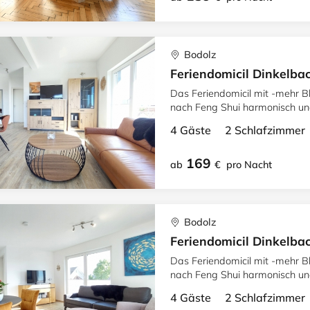
Bodolz
Feriendomicil Dinkelba
Das Feriendomicil mit -mehr Bl
nach Feng Shui harmonisch und gestaltet 
und schönem Ambiente
4 Gäste 2 Schlafzimme
169
ab
€
pro Nacht
Bodolz
Feriendomicil Dinkelba
Das Feriendomicil mit -mehr Bl
nach Feng Shui harmonisch und gestaltet 
und schönem Ambiente
4 Gäste 2 Schlafzimme