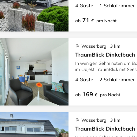
4 Gäste 1 Schlafzimme
71
ab
€
pro Nacht
Wasserburg 3 km
TraumBlick Dinkelbach 
In wenigen Gehminuten am Bo
im Objekt TraumBlick mit Seesi
ausgestattet mit schönem Amb
4 Gäste 2 Schlafzimme
169
ab
€
pro Nacht
Wasserburg 3 km
TraumBlick Dinkelbach 