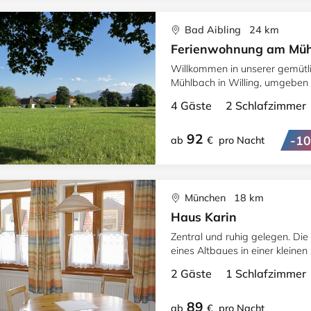
Bad Aibling 24 km
Ferienwohnung am Mühl
Willkommen in unserer gemütl
Mühlbach in Willing, umgeben 
einem beeindruckenden Berg
4 Gäste 2 Schlafzimme
92
-1
ab
€
pro Nacht
München 18 km
Haus Karin
Zentral und ruhig gelegen. Die
eines Altbaues in einer kleine
Kolumbusplatz.
2 Gäste 1 Schlafzimme
89
ab
€
pro Nacht