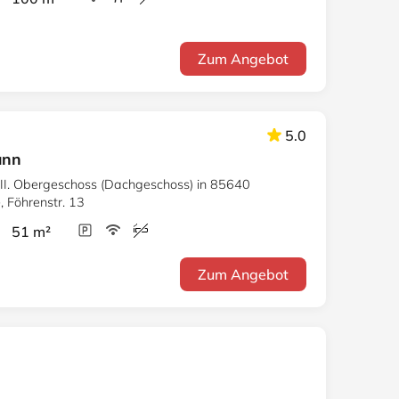
Zum Angebot
5.0
unn
 II. Obergeschoss (Dachgeschoss) in 85640
, Föhrenstr. 13
r 51 m²
Zum Angebot