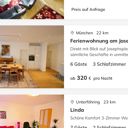
Preis auf Anfrage
München 22 km
Ferienwohnung am Jos
Direkt mit Blick auf Josephspl
sämtliche Geschäfte in unmitt
6 Gäste 3 Schlafzimme
320
ab
€
pro Nacht
Unterföhring 23 km
Linda
Schöne Komfort 3-Zimmer Wo
7 Gäste 2 Schlafzimme