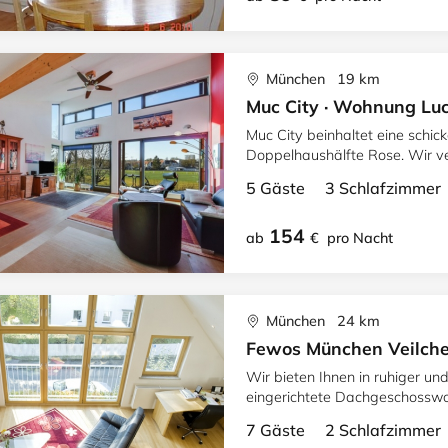
München 19 km
Muc City · Wohnung Lu
Muc City beinhaltet eine schi
Doppelhaushälfte Rose. Wir v
5 Gäste 3 Schlafzimme
154
ab
€
pro Nacht
München 24 km
Fewos München Veilchen
Wir bieten Ihnen in ruhiger un
eingerichtete Dachgeschosswo
7 Gäste 2 Schlafzimme