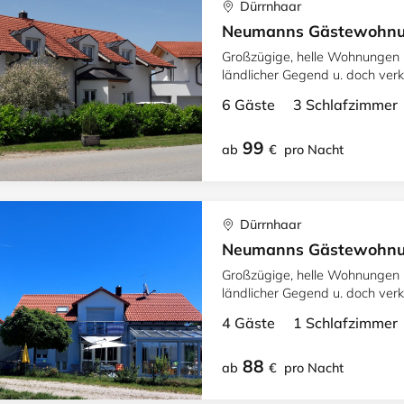
Dürrnhaar
Neumanns Gästewohnun
Großzügige, helle Wohnungen m
ländlicher Gegend u. doch verk
Min. Bergregion Schlier-/Teg
6 Gäste 3 Schlafzimme
99
ab
€
pro Nacht
Dürrnhaar
Neumanns Gästewohnun
Großzügige, helle Wohnungen m
ländlicher Gegend u. doch verk
Min. Bergregion Schlier-/Teg
4 Gäste 1 Schlafzimme
88
ab
€
pro Nacht