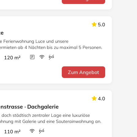
5.0
ce
cke Ferienwohnung Luce und unsere
ermieten ab 4 Nächten bis zu maximal 5 Personen.
r 120 m²
Zum Angebot
4.0
strasse · Dachgalerie
d doch städtisch zentraler Lage eine luxuriöse
hnung mit Galerie und eine Souterainwohnung an.
r 110 m²