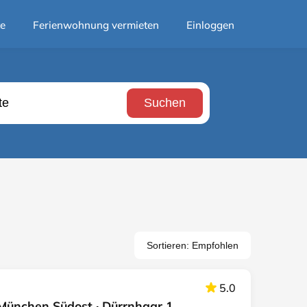
te
Ferienwohnung vermieten
Einloggen
Suchen
Sortieren: Empfohlen
5.0
München Südost · Dürrnhaar 1