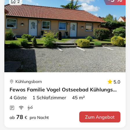
2
Kühlungsborn
5.0
Fewos Familie Vogel Ostseebad Kühlungsborn · FeWo "Möwe"
4 Gäste 1 Schlafzimmer 45 m²
78
Zum Angebot
ab
€
pro Nacht