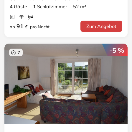
4 Gäste 1 Schlafzimmer 52 m²
91
Zum Angebot
ab
€
pro Nacht
-5 %
7