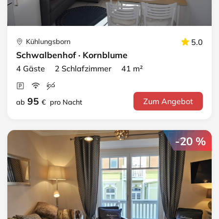
Kühlungsborn
5.0
Schwalbenhof · Kornblume
4 Gäste 2 Schlafzimmer 41 m²
95
Zum Angebot
ab
€
pro Nacht
-20 %