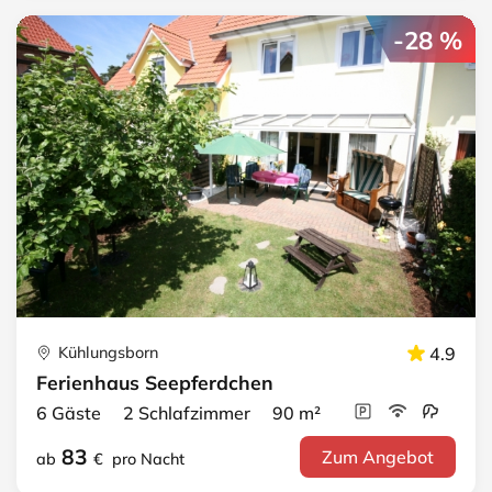
-28 %
Kühlungsborn
4.9
Ferienhaus Seepferdchen
6 Gäste 2 Schlafzimmer 90 m²
83
Zum Angebot
ab
€
pro Nacht