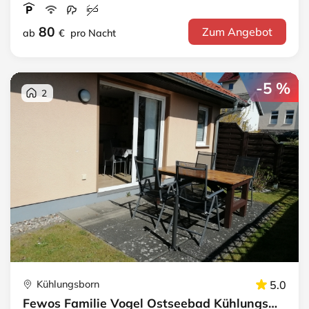
80
Zum Angebot
ab
€
pro Nacht
-5 %
2
Kühlungsborn
5.0
Fewos Familie Vogel Ostseebad Kühlungsborn · FeWo "Ostsee"