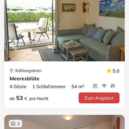
Kühlungsborn
5.0
Meeresblüte
4 Gäste 1 Schlafzimmer 54 m²
53
Zum Angebot
ab
€
pro Nacht
2