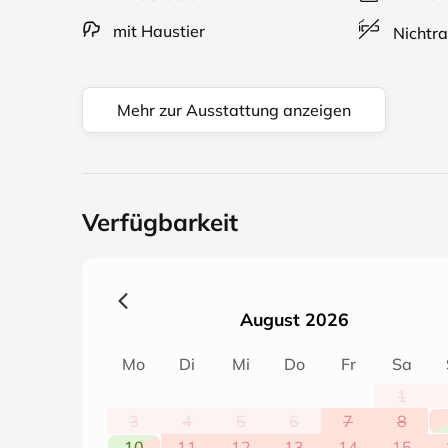
mit Haustier
Nichtra
Mehr zur Ausstattung anzeigen
Verfügbarkeit
August 2026
Mo
Di
Mi
Do
Fr
Sa
1
3
4
5
6
7
8
10
11
12
13
14
15