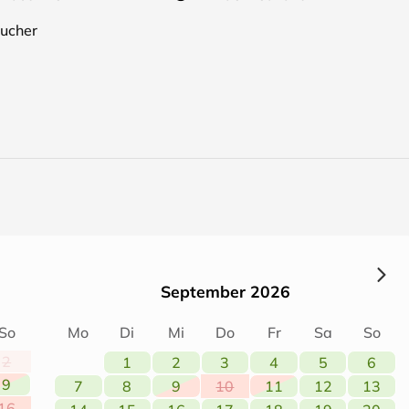
ucher
September 2026
So
Mo
Di
Mi
Do
Fr
Sa
So
2
1
2
3
4
5
6
9
7
8
9
10
11
12
13
16