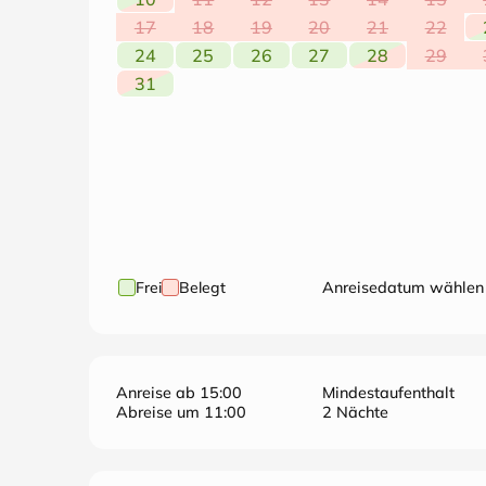
17
18
19
20
21
22
24
25
26
27
28
29
31
Frei
Belegt
Anreisedatum wählen
Anreise ab 15:00
Mindestaufenthalt
Abreise um 11:00
2 Nächte