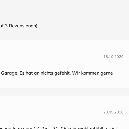
auf
3
Rezensionen)
18.10.2020
as Garage. Es hat an nichts gefehlt. Wir kommen gerne
23.05.2016
ung Inge vom 17. 05. - 21. 05 sehr wohlgefühlt, es ist