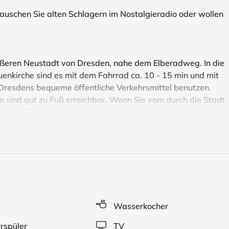
 Lauschen Sie alten Schlagern im Nostalgieradio oder wollen
eren Neustadt von Dresden, nahe dem Elberadweg. In die
uenkirche sind es mit dem Fahrrad ca. 10 - 15 min und mit
 Dresdens bequeme öffentliche Verkehrsmittel benutzen.
n sind gut zu Fuß erreichbar. Wenn Sie vom durch die Stadt
ns erschöpft sind, stehen Ihnen in den gemütlichen
zur Verfügung. Für unsere kleinen Gäste gibt es eine gut
Wasserkocher
rspüler
TV