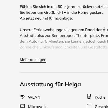
Fühlen Sie sich in die 60er Jahre zurückversetzt.
Sie lieber am Großbild-TV in die Röhre gucken.
Ab jetzt neu mit Klimaanlage.
Unsere Ferienwohnungen liegen am Rand der Äuß
Altstadt, also zur Semperoper, Theaterplatz, Fra
dem Auto nur 5 Minuten, sie können jedoch auch
Zahlreiche Einkaufsmöglichkeiten und Gaststätte
flitzen und den vielen Sehenswürdigkeiten Dresde
Ferienwohnungen Bücher und Gesellschaftsspiele 
Mehr anzeigen
gefüllte Spielzeugkiste.
Ausstattung für Helga
WLAN
Küche
Mikrowelle
Geschir