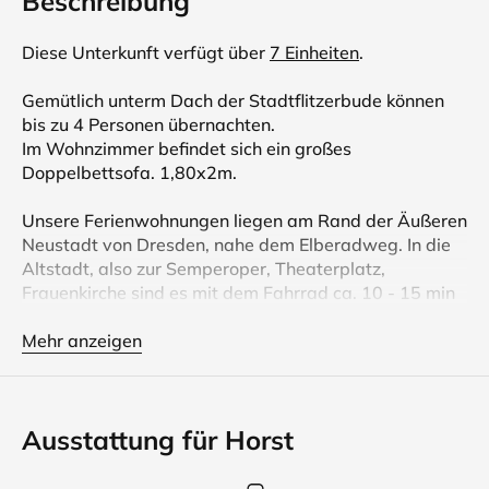
Beschreibung
Diese Unterkunft verfügt über
7 Einheiten
.
Gemütlich unterm Dach der Stadtflitzerbude können
bis zu 4 Personen übernachten.
Im Wohnzimmer befindet sich ein großes
Doppelbettsofa. 1,80x2m.
Unsere Ferienwohnungen liegen am Rand der Äußeren
Neustadt von Dresden, nahe dem Elberadweg. In die
Altstadt, also zur Semperoper, Theaterplatz,
Frauenkirche sind es mit dem Fahrrad ca. 10 - 15 min
und mit dem Auto nur 5 Minuten, sie können jedoch
auch Dresdens bequeme öffentliche Verkehrsmittel
Mehr anzeigen
benutzen. Zahlreiche Einkaufsmöglichkeiten und
Gaststätten sind gut zu Fuß erreichbar. Wenn Sie vom
durch die Stadt flitzen und den vielen
Ausstattung für Horst
Sehenswürdigkeiten Dresdens erschöpft sind, stehen
Ihnen in den gemütlichen Ferienwohnungen Bücher
und Gesellschaftsspiele zur Verfügung. Für unsere