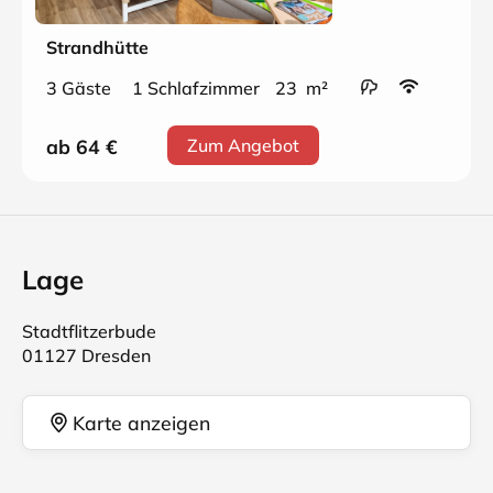
Strandhütte
3 Gäste
1 Schlafzimmer
23 m²
ab 64
€
Zum Angebot
Lage
Stadtflitzerbude
01127 Dresden
Karte anzeigen