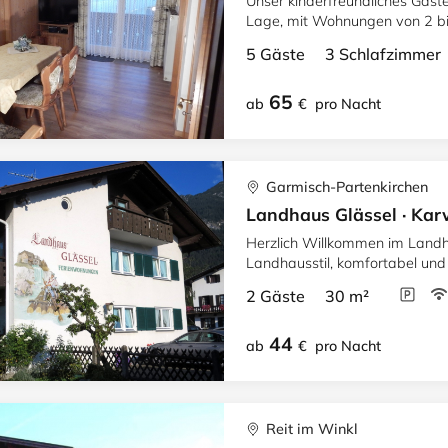
Unser kinderfreundliches Gäste
Lage, mit Wohnungen vo
5 Gäste 3 Schlafzimme
65
ab
€
pro Nacht
Garmisch-Partenkirchen
Landhaus Glässel · Ka
Herzlich Willkommen im Landh
Landhausstil, komfortabel und g
Blick auf die Berge.
2 Gäste 30 m²
44
ab
€
pro Nacht
Reit im Winkl