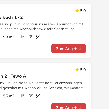
5.0
lbach 1 · 2
feeling pur im Landhaus in unseren 3 harmonisch mit
nungen mit Alpenblick sowie teils Seesicht und
r 98 m²
Zum Angebot
5.0
ch 2 · Fewo A
ick - in See Nähe. Neu erstellte 5 Ferienwohnungen
mit Alpenblick und Seesicht, mit Komfort
r 55 m²
Zum Angebot