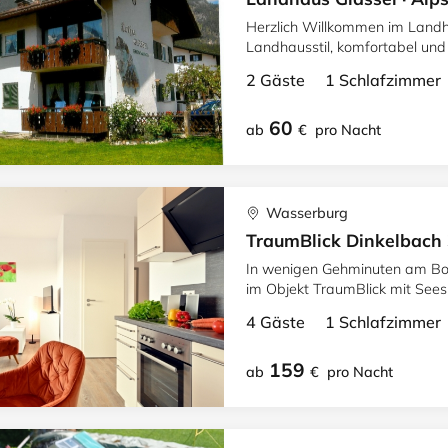
Herzlich Willkommen im Landh
Landhausstil, komfortabel und g
Blick auf die Berge.
2 Gäste 1 Schlafzimme
60
ab
€
pro Nacht
Wasserburg
TraumBlick Dinkelbach 
In wenigen Gehminuten am Bo
im Objekt TraumBlick mit Seesi
ausgestattet mit schönem Amb
4 Gäste 1 Schlafzimme
159
ab
€
pro Nacht