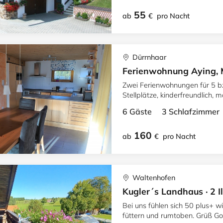
55
ab
€
pro Nacht
Dürrnhaar
Ferienwohnung Aying, 
Zwei Ferienwohnungen für 5 
Stellplätze, kinderfreundlich,
entfernt.
6 Gäste 3 Schlafzimme
160
ab
€
pro Nacht
Waltenhofen
Kugler´s Landhaus · 2 Il
Bei uns fühlen sich 50 plus+ w
füttern und rumtoben. Grüß Go