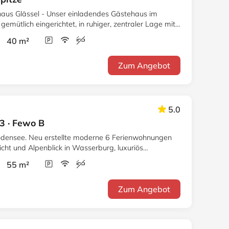
aus Glässel - Unser einladendes Gästehaus im
emütlich eingerichtet, in ruhiger, zentraler Lage mit
r 40 m²
Zum Angebot
5.0
3 · Fewo B
densee. Neu erstellte moderne 6 Ferienwohnungen
cht und Alpenblick in Wasserburg, luxuriös
iente.
r 55 m²
Zum Angebot