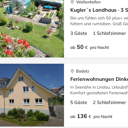
Waltenhofen
Kugler´s Landhaus · 3
Bei uns fühlen sich 50 plus+ w
füttern und rumtoben. Grüß Go
Kleintieren.
3 Gäste 1 Schlafzimme
50
ab
€
pro Nacht
Bodolz
Ferienwohnungen Dinke
In Seenähe in Lindau, Urlaubs
Komfort gestalteten Ferienwoh
Balkon.
5 Gäste 2 Schlafzimme
136
ab
€
pro Nacht