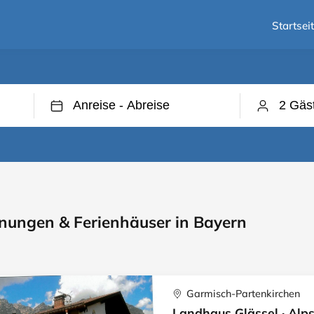
Startsei
nungen & Ferienhäuser in Bayern
Garmisch-Partenkirchen
Landhaus Glässel · Alps