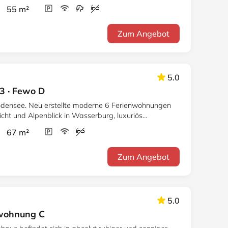
r 55 m²
Zum Angebot
5.0
3 · Fewo D
densee. Neu erstellte moderne 6 Ferienwohnungen
cht und Alpenblick in Wasserburg, luxuriös
iente.
r 67 m²
Zum Angebot
5.0
nwohnung C