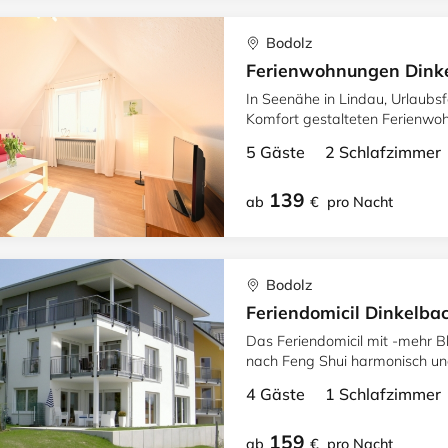
Bodolz
Ferienwohnungen Dinke
In Seenähe in Lindau, Urlaubs
Komfort gestalteten Ferienwoh
Balkon.
5 Gäste 2 Schlafzimme
139
ab
€
pro Nacht
Bodolz
Feriendomicil Dinkelba
Das Feriendomicil mit -mehr Bl
nach Feng Shui harmonisch und gestaltet 
und schönem Ambiente
4 Gäste 1 Schlafzimme
159
ab
€
pro Nacht