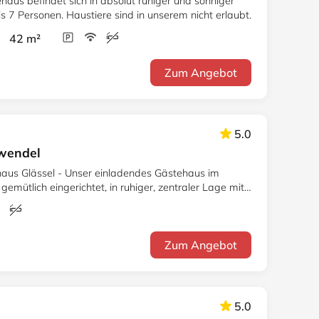
haus befindet sich in absolut ruhiger und sonniger
n 2 bis 7 Personen. Haustiere sind in unserem nicht erlaubt.
r 42 m²
Zum Angebot
5.0
rwendel
aus Glässel - Unser einladendes Gästehaus im
emütlich eingerichtet, in ruhiger, zentraler Lage mit
Zum Angebot
5.0