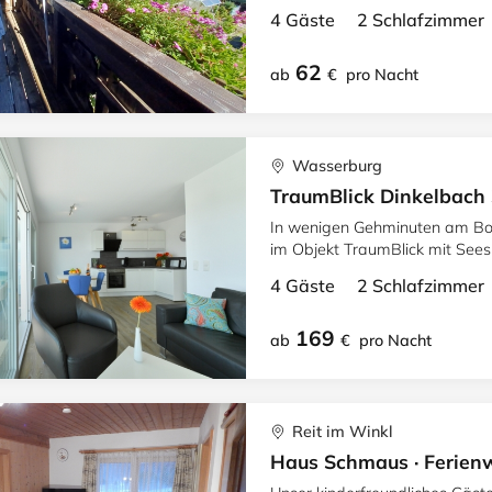
Kleintieren.
4 Gäste 2 Schlafzimme
62
ab
€
pro Nacht
Wasserburg
TraumBlick Dinkelbach 
In wenigen Gehminuten am Bo
im Objekt TraumBlick mit Seesi
ausgestattet mit schönem Amb
4 Gäste 2 Schlafzimme
169
ab
€
pro Nacht
Reit im Winkl
Haus Schmaus · Ferie