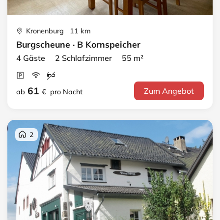
Kronenburg 11 km
Burgscheune · B Kornspeicher
4 Gäste 2 Schlafzimmer 55 m²
61
Zum Angebot
ab
€
pro Nacht
2