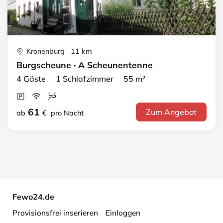
Kronenburg 11 km
Burgscheune · A Scheunentenne
4 Gäste 1 Schlafzimmer 55 m²
61
Zum Angebot
ab
€
pro Nacht
Fewo24.de
Provisionsfrei inserieren
Einloggen