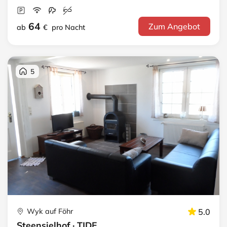
64
Zum Angebot
ab
€
pro Nacht
5
Wyk auf Föhr
5.0
Steensielhof · TIDE