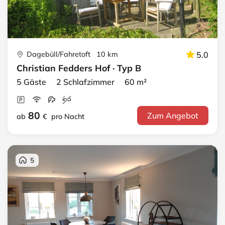
Dagebüll/Fahretoft 10 km
5.0
Christian Fedders Hof · Typ B
5 Gäste 2 Schlafzimmer 60 m²
80
Zum Angebot
ab
€
pro Nacht
5