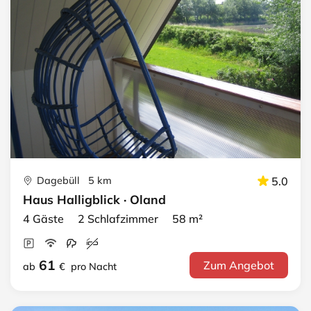
Dagebüll 5 km
5.0
Haus Halligblick · Oland
4 Gäste 2 Schlafzimmer 58 m²
61
Zum Angebot
ab
€
pro Nacht