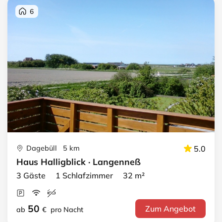
6
Dagebüll 5 km
5.0
Haus Halligblick · Langenneß
3 Gäste 1 Schlafzimmer 32 m²
50
Zum Angebot
ab
€
pro Nacht