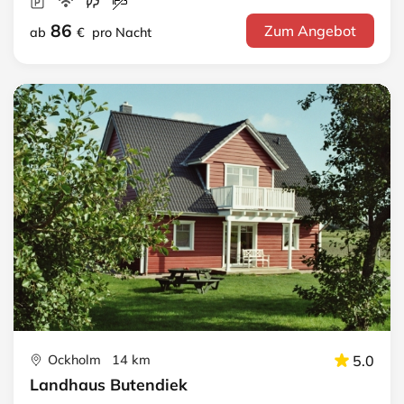
86
Zum Angebot
ab
€
pro Nacht
Ockholm 14 km
5.0
Landhaus Butendiek