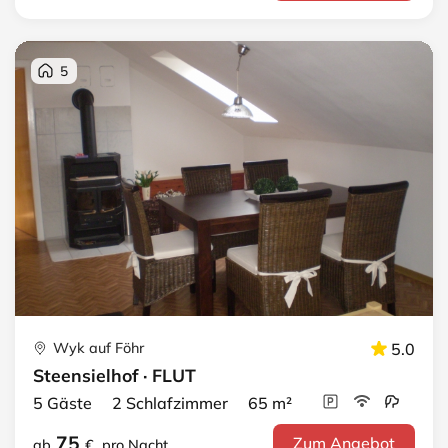
5
Wyk auf Föhr
5.0
Steensielhof · FLUT
5 Gäste 2 Schlafzimmer 65 m²
75
Zum Angebot
ab
€
pro Nacht