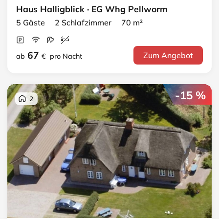
Haus Halligblick · EG Whg Pellworm
5 Gäste 2 Schlafzimmer 70 m²
67
Zum Angebot
ab
€
pro Nacht
-15 %
2