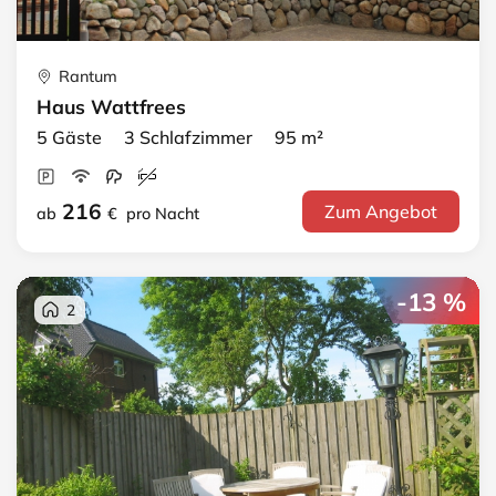
Rantum
Haus Wattfrees
5 Gäste 3 Schlafzimmer 95 m²
216
Zum Angebot
ab
€
pro Nacht
-13 %
2