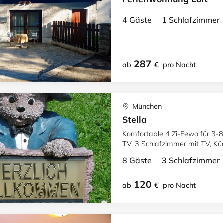
4 Gäste 1 Schlafzimme
287
ab
€
pro Nacht
München
Stella
Komfortable 4 Zi-Fewo für 3-
TV, 3 Schlafzimmer mit TV, K
WC.
8 Gäste 3 Schlafzimme
120
ab
€
pro Nacht