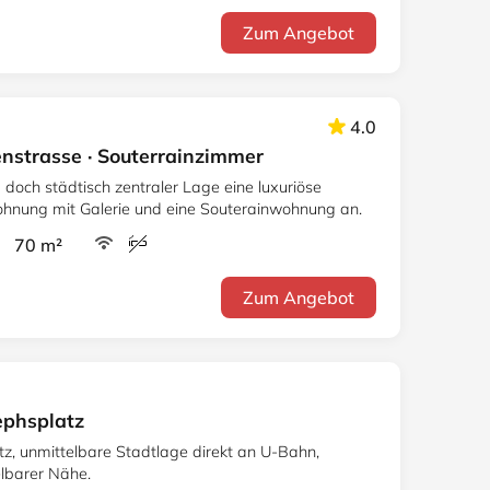
Zum Angebot
4.0
nstrasse · Souterrainzimmer
d doch städtisch zentraler Lage eine luxuriöse
hnung mit Galerie und eine Souterainwohnung an.
r 70 m²
Zum Angebot
ephsplatz
atz, unmittelbare Stadtlage direkt an U-Bahn,
elbarer Nähe.