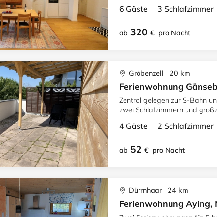
6 Gäste 3 Schlafzimme
320
ab
€
pro Nacht
Gröbenzell 20 km
Ferienwohnung Gänse
Zentral gelegen zur S-Bahn un
zwei Schlafzimmern und groß
4 Gäste 2 Schlafzimme
52
ab
€
pro Nacht
Dürrnhaar 24 km
Ferienwohnung Aying, 