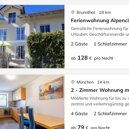
Brunnthal 18 km
Ferienwohnung Alpenci
Gemütliche Ferienwohnung für
Urlauber, Geschäftsreisende u
2 Gäste 1 Schlafzimme
128
ab
€
pro Nacht
München 14 km
2 - Zimmer Wohnung mö
Möblierte Wohnung für bis zu 
zentral und verkehrsgünstig g
4 Gäste 2 Schlafzimme
79
ab
€
pro Nacht