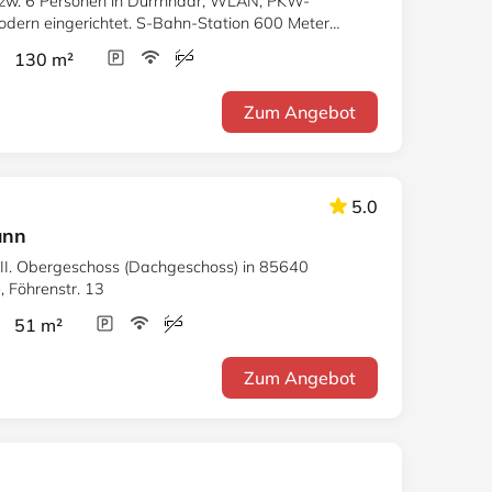
bzw. 6 Personen in Dürrnhaar, WLAN, PKW-
 modern eingerichtet. S-Bahn-Station 600 Meter
r 130 m²
Zum Angebot
5.0
unn
 II. Obergeschoss (Dachgeschoss) in 85640
, Föhrenstr. 13
r 51 m²
Zum Angebot