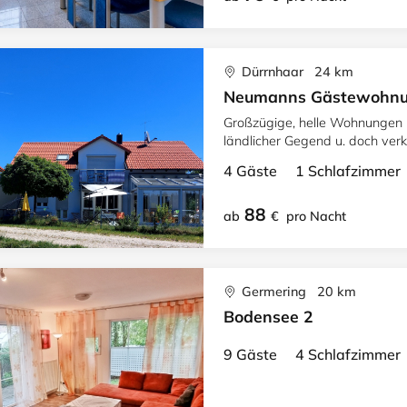
Dürrnhaar 24 km
Neumanns Gästewohnun
Großzügige, helle Wohnungen m
ländlicher Gegend u. doch verk
Min. Bergregion Schlier-/Teg
4 Gäste 1 Schlafzimme
88
ab
€
pro Nacht
Germering 20 km
Bodensee 2
9 Gäste 4 Schlafzimme