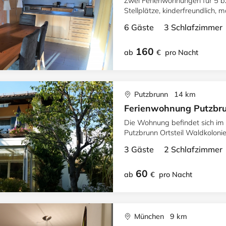
Zwei Ferienwohnungen für 5 
Stellplätze, kinderfreundlich,
entfernt.
6 Gäste 3 Schlafzimme
160
ab
€
pro Nacht
Putzbrunn 14 km
Ferienwohnung Putzbr
Die Wohnung befindet sich im
Putzbrunn Ortsteil Waldkolonie
3 Gäste 2 Schlafzimme
60
ab
€
pro Nacht
München 9 km