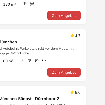
r 130 m²
Zum Angebot
4.7
blümchen
d Autobahn, Parkplatz direkt vor dem Haus, mit
zügiger Wohnküche.
r 60 m²
Zum Angebot
5.0
München Südost · Dürrnhaar 2