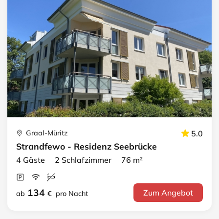
Graal-Müritz
5.0
Strandfewo - Residenz Seebrücke
4 Gäste 2 Schlafzimmer 76 m²
134
Zum Angebot
ab
€
pro Nacht