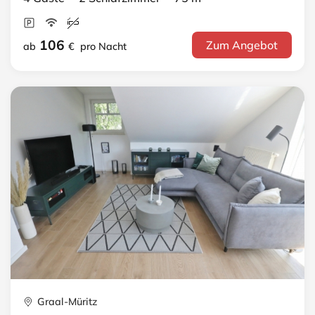
106
Zum Angebot
ab
€
pro Nacht
Graal-Müritz