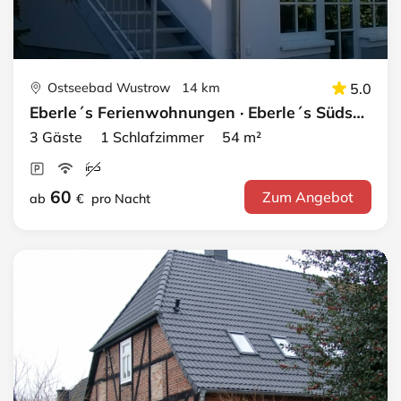
Ostseebad Wustrow 14 km
5.0
Eberle´s Ferienwohnungen · Eberle´s Südsonne
3 Gäste 1 Schlafzimmer 54 m²
60
Zum Angebot
ab
€
pro Nacht