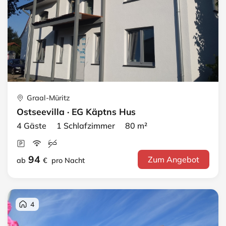
Graal-Müritz
Ostseevilla · EG Käptns Hus
4 Gäste 1 Schlafzimmer 80 m²
94
Zum Angebot
ab
€
pro Nacht
4