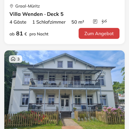
Graal-Müritz
Villa Wenden · Deck 5
4 Gäste 1 Schlafzimmer 50 m²
81
Zum Angebot
ab
€
pro Nacht
3