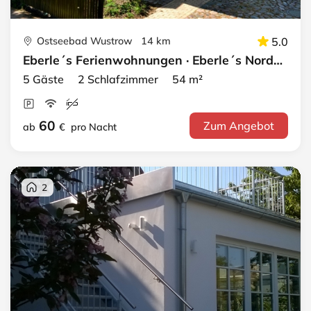
Ostseebad Wustrow 14 km
5.0
Eberle´s Ferienwohnungen · Eberle´s Nordlicht
5 Gäste 2 Schlafzimmer 54 m²
60
Zum Angebot
ab
€
pro Nacht
2