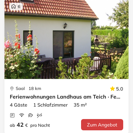
6
Saal 18 km
5.0
Ferienwohnungen Landhaus am Teich · FeWo rot
4 Gäste 1 Schlafzimmer 35 m²
42
Zum Angebot
ab
€
pro Nacht