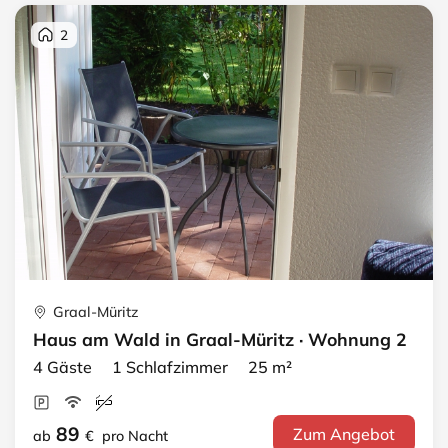
2
Graal-Müritz
Haus am Wald in Graal-Müritz · Wohnung 2
4 Gäste 1 Schlafzimmer 25 m²
89
Zum Angebot
ab
€
pro Nacht