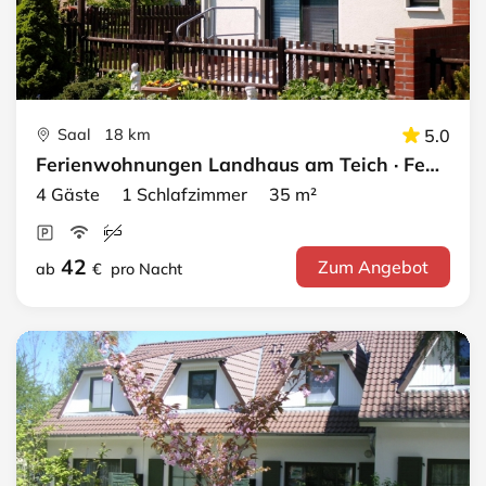
Saal 18 km
5.0
Ferienwohnungen Landhaus am Teich · FeWo orange
4 Gäste 1 Schlafzimmer 35 m²
42
Zum Angebot
ab
€
pro Nacht