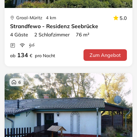
Graal-Müritz 4 km
5.0
Strandfewo - Residenz Seebrücke
4 Gäste 2 Schlafzimmer 76 m²
134
Zum Angebot
ab
€
pro Nacht
6