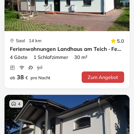
Saal 14 km
5.0
Ferienwohnungen Landhaus am Teich · FeWo grün
4 Gäste 1 Schlafzimmer 30 m²
38
Zum Angebot
ab
€
pro Nacht
4