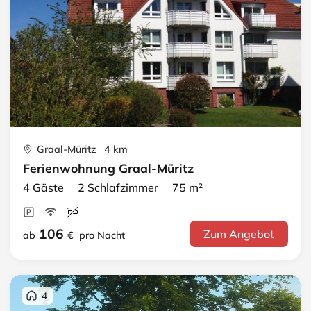
Graal-Müritz 4 km
Ferienwohnung Graal-Müritz
4 Gäste 2 Schlafzimmer 75 m²
106
Zum Angebot
ab
€
pro Nacht
4