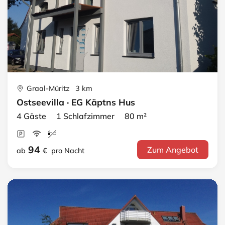
Graal-Müritz 3 km
Ostseevilla · EG Käptns Hus
4 Gäste 1 Schlafzimmer 80 m²
94
Zum Angebot
ab
€
pro Nacht