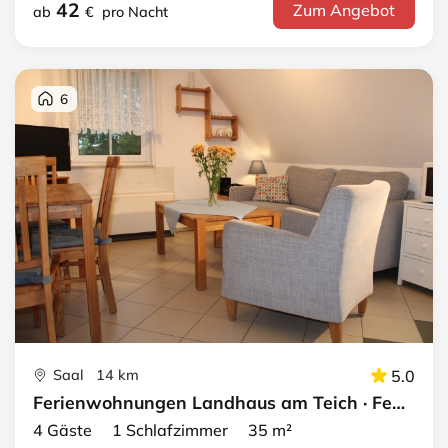
42
Zum Angebot
ab
€
pro Nacht
6
Saal 14 km
5.0
Ferienwohnungen Landhaus am Teich · FeWo blau
4 Gäste 1 Schlafzimmer 35 m²