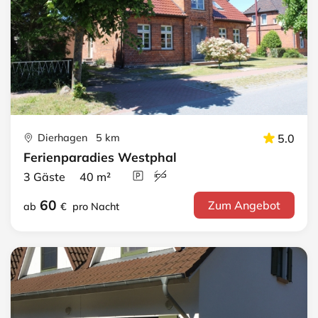
Dierhagen 5 km
5.0
Ferienparadies Westphal
3 Gäste 40 m²
60
Zum Angebot
ab
€
pro Nacht