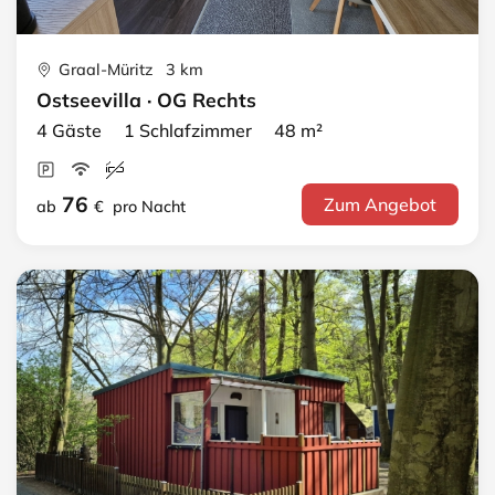
Graal-Müritz 3 km
Ostseevilla · OG Rechts
4 Gäste 1 Schlafzimmer 48 m²
76
Zum Angebot
ab
€
pro Nacht