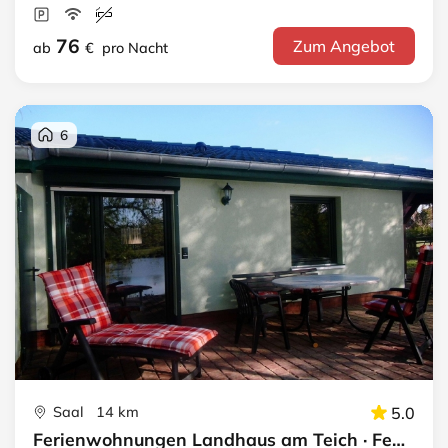
76
Zum Angebot
ab
€
pro Nacht
6
Saal 14 km
5.0
Ferienwohnungen Landhaus am Teich · Ferienhaus lila