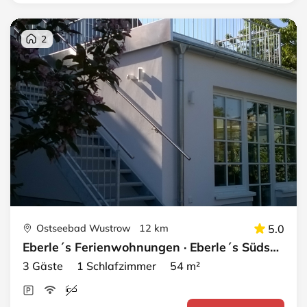
2
Ostseebad Wustrow 12 km
5.0
Eberle´s Ferienwohnungen · Eberle´s Südsonne
3 Gäste 1 Schlafzimmer 54 m²