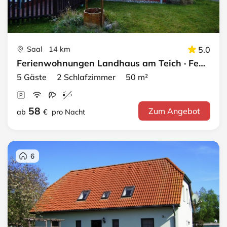
Saal 14 km
5.0
Ferienwohnungen Landhaus am Teich · Ferienhaus türkis
5 Gäste 2 Schlafzimmer 50 m²
58
Zum Angebot
ab
€
pro Nacht
6