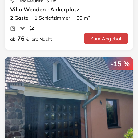
Graal-Müritz 5 km
Villa Wenden · Ankerplatz
2 Gäste 1 Schlafzimmer 50 m²
76
Zum Angebot
ab
€
pro Nacht
-15 %