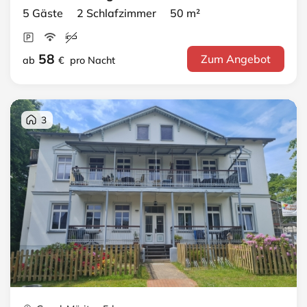
5 Gäste 2 Schlafzimmer 50 m²
58
Zum Angebot
ab
€
pro Nacht
3